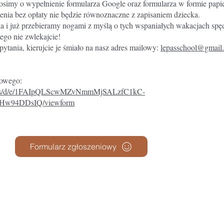
osimy o wypełnienie formularza Google oraz formularza w formie papi
enia bez opłaty nie będzie równoznaczne z zapisaniem dziecka.
a i już przebieramy nogami z myślą o tych wspaniałych wakacjach s
tego nie zwlekajcie!
pytania, kierujcie je śmiało na nasz adres mailowy:
lepasschool@gmail
iowego:
forms/d/e/1FAIpQLScwMZvNmmMjSALzfC1kC-
w94DDsIQ/viewform
Formularz zgłoszeniowy