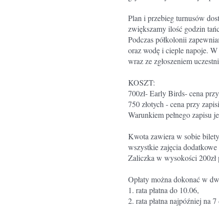
Plan i przebieg turnusów dos
zwiększamy ilość godzin tańca
Podczas półkolonii zapewniam
oraz wodę i cieple napoje. 
wraz ze zgłoszeniem uczestn
KOSZT:
700zł- Early Birds- cena przy
750 złotych - cena przy zapis
Warunkiem pełnego zapisu jes
Kwota zawiera w sobie bilet
wszystkie zajęcia dodatkowe 
Zaliczka w wysokości 200zł p
Opłaty można dokonać w dwó
1. rata płatna do 10.06,
2. rata płatna najpóźniej na 