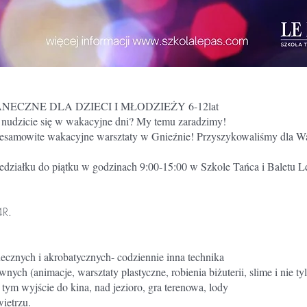
NECZNE DLA DZIECI I MŁODZIEŻY 6-12lat
 nudzicie się w wakacyjne dni? My temu zaradzimy!
iesamowite wakacyjne warsztaty w Gnieźnie! Przyszykowaliśmy dla W
iedziałku do piątku w godzinach 9:00-15:00 w Szkole Tańca i Baletu 
4R.
ecznych i akrobatycznych- codziennie inna technika
nych (animacje, warsztaty plastyczne, robienia biżuterii, slime i nie ty
tym wyjście do kina, nad jezioro, gra terenowa, lody
ietrzu.