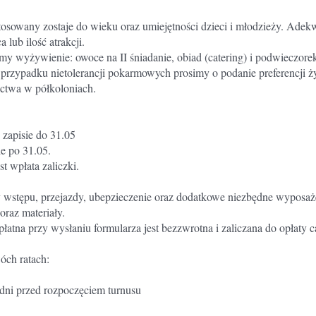
tosowany zostaje do wieku oraz umiejętności dzieci i młodzieży. Adek
 lub ilość atrakcji.
y wyżywienie: owoce na II śniadanie, obiad (catering) i podwieczorek 
W przypadku nietolerancji pokarmowych prosimy o podanie preferencji
ictwa w półkoloniach.
 zapisie do 31.05
ie po 31.05.
t wpłata zaliczki.
y wstępu, przejazdy, ubepzieczenie oraz dodatkowe niezbędne wyposaż
oraz materiały.
łatna przy wysłaniu formularza jest bezzwrotna i zaliczana do opłaty c
ch ratach:
7 dni przed rozpoczęciem turnusu