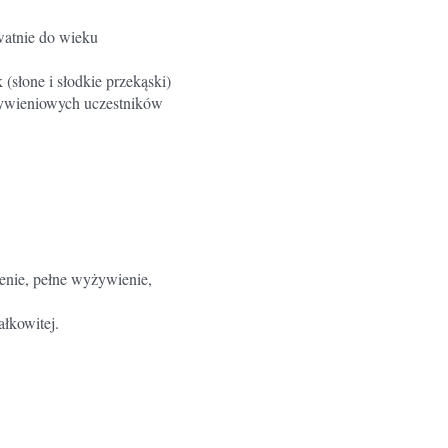
watnie do wieku
(słone i słodkie przekąski)
 żywieniowych uczestników
enie, pełne wyżywienie,
ałkowitej.