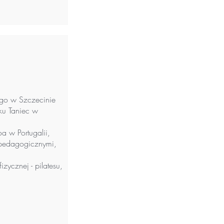
ego w Szczecinie
ku Taniec w
a w Portugalii,
-pedagogicznymi,
zycznej - pilatesu,