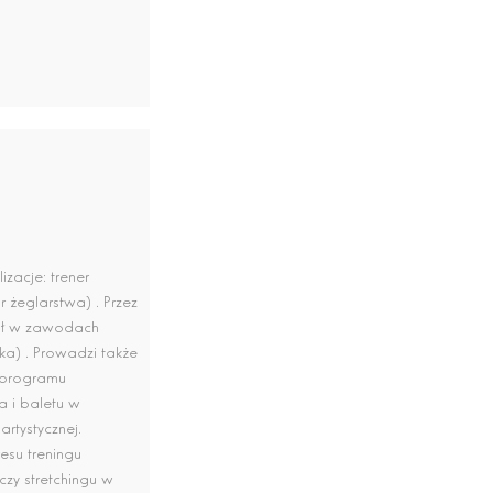
zacje: trener
or żeglarstwa). Przez
iał w zawodach
ka). Prowadzi także
 programu
a i baletu w
artystycznej.
esu treningu
zy stretchingu w