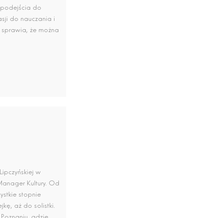
 podejścia do
ji do nauczania i
o sprawia, że można
Lipczyńskiej w
Manager Kultury. Od
ystkie stopnie
ę, aż do solistki.
 Poznaniu, gdzie