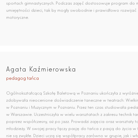
sportach gimnastycznych. Podczas zajęć dostosowuje program do m
umiejętności dzieci, tak by mogły swobodnie i prawidłowo rozwijać
motoryczne.
Agata Kaźmierowska
pedagog tańca
Ogólnokształcącą Szkołę Baletową w Poznaniu ukończyła z wyróżni
zdobywała nieocenione doświadczenie taneczne w teatrach: Wielkim
w Poznaniu i Muzycznym w Poznaniu. Przez ten czas studiowała pe
w Warszawie. Uczestniczyła w wielu warsztatach z zakresu technik t
poprzez współczesny, aż po jazz. Prowadzi zajęcia oraz warsztaty ta
młodzieży. W swojej pracy łączy pasję do tańca z pasją do życia w t
nie są zwykłe. Dzieci uczą się współpracy zarówno w grupie, jak i w