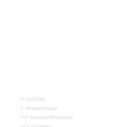
tel:
573217043
fb:
lepasszkolatanca
mail:
lepasschool@gmail.com
insta:
szkolalepas